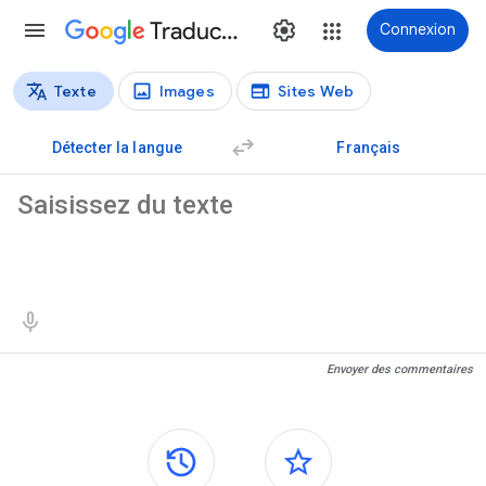
Traduction
Connexion
Texte
Images
Sites Web
Types de traductions
Traduction de texte
Détecter la langue
Français
Texte source
Résultats de traduction
Envoyer des commentaires
Panneaux latéraux